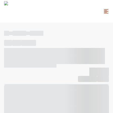
----
----- -----
----- -----
----
-----
---- ------
----- ----- -- ------ ---- ---- -- ----- ----- -----
--- ------
----- ----- -- ------ ----- ----- -- ------
-------------
Compartilhar
Favorito