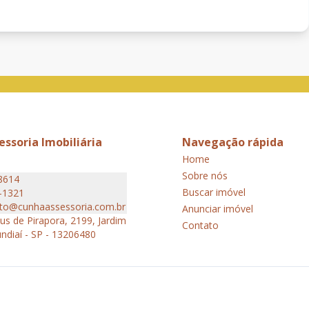
ssoria Imobiliária
Navegação rápida
Home
Sobre nós
8614
Buscar imóvel
-1321
to@cunhaassessoria.com.br
Anunciar imóvel
s de Pirapora, 2199, Jardim
Contato
undiaí - SP - 13206480