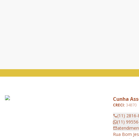
Cunha Asse
CRECI:
34870
(11) 2816-
(11) 99556
atendimen
Rua Bom Jesu