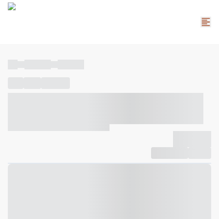
----
----- -----
----- -----
----
-----
---- ------
----- ----- -- ------ ---- ---- -- ----- ----- -----
--- ------
----- ----- -- ------ ----- ----- -- ------
-------------
Compartilhar
Favorito