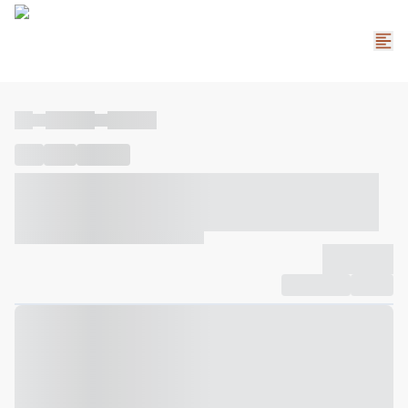
----
----- -----
----- -----
----
-----
---- ------
----- ----- -- ------ ---- ---- -- ----- ----- -----
--- ------
----- ----- -- ------ ----- ----- -- ------
-------------
Compartilhar
Favorito